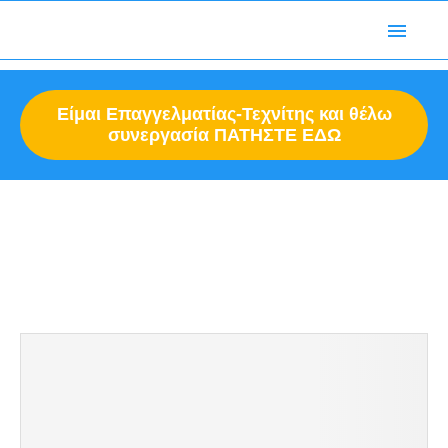
Είμαι Επαγγελματίας-
Τεχνίτης
και θέλω
συνεργασία ΠΑΤΗΣΤΕ ΕΔΩ
Αρχική σελίδα
Ετικέτες
Δημοσιεύσεις ετικέτας με
"ανακαινιση φαρμακειου τιμες"
ΑΝΑΚΑΙΝΙΣΗ ΦΑΡΜΑΚΕΙΟΥ ΤΙΜΕΣ